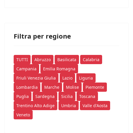
Filtra per regione
TUTTI
Abruzzo
Basilicata
Calabria
Campania
Emilia Romagna
Friuli Venezia Giulia
Lazio
Liguria
Lombardia
Marche
Molise
Piemonte
Puglia
Sardegna
Sicilia
Toscana
Trentino Alto Adige
Umbria
Valle d'Aosta
Veneto