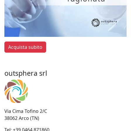
Acquista subito
outsphera srl
Via Cima Tofino 2/C
38062 Arco (TN)
Tel:
+39 0464 871860