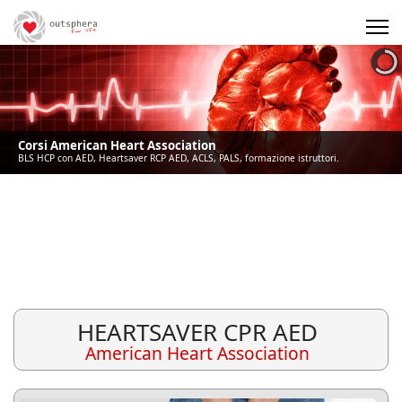
Precedente
Precedente
successivo
successivo
Corsi American Heart Association
BLS HCP con AED, Heartsaver RCP AED, ACLS, PALS, formazione istruttori.
HEARTSAVER CPR AED
American Heart Association