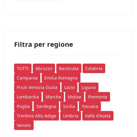
Filtra per regione
TUTTI
Abruzzo
Basilicata
Calabria
Campania
Emilia Romagna
Friuli Venezia Giulia
Lazio
Liguria
Lombardia
Marche
Molise
Piemonte
Puglia
Sardegna
Sicilia
Toscana
Trentino Alto Adige
Umbria
Valle d'Aosta
Veneto