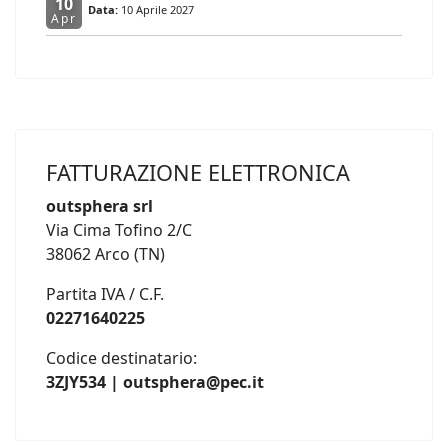
10
Data:
10 Aprile 2027
Apr
FATTURAZIONE ELETTRONICA
outsphera srl
Via Cima Tofino 2/C
38062 Arco (TN)
Partita IVA / C.F.
02271640225
Codice destinatario:
3ZJY534 | outsphera@pec.it