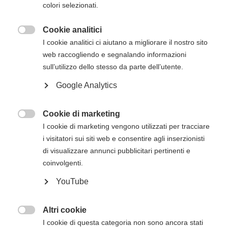
colori selezionati.
inizio del corso. Gli estremi per il pagamento, se
non presenti in questa pagina, verranno inviati
Cookie analitici
via mail successivamente all'iscrizione online.

I cookie analitici ci aiutano a migliorare il nostro sito
web raccogliendo e segnalando informazioni
sull’utilizzo dello stesso da parte dell’utente.
Descrizione del corso
Google Analytics
Il
corso Heartsaver RCP AED dell’American
Heart Association
ha lo scopo di trasmettere
Cookie di marketing
agli studenti le competenze fondamentali e le

I cookie di marketing vengono utilizzati per tracciare
conoscenze necessarie per rispondere alle
i visitatori sui siti web e consentire agli inserzionisti
emergenze e gestirle nei minuti che precedono
di visualizzare annunci pubblicitari pertinenti e
l’arrivo del Sistema di Emergenza Territoriale
coinvolgenti.
(operatori di primo intervento).
YouTube
Il corso Heartsaver RCP AED consentirà agli
studenti di apprendere argomenti quali
Altri cookie
RCP e uso dell'AED sugli adulti

I cookie di questa categoria non sono ancora stati