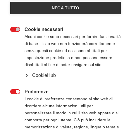
Registrazioni chiuse
0
NEGA TUTTO
Cookie necessari

Alcuni cookie sono necessari per fornire funzionalità
di base. Il sito web non funzionerà correttamente
senza questi cookie ed essi sono abilitati per
impostazione predefinita e non possono essere
disabilitati al fine di poter navigare sul sito.
CookieHub
29 Novembre 2025
18:00
-
23:00
Granda Canoa Club - Cuneo CN
Preferenze

I cookie di preferenze consentono al sito web di
ricordare alcune informazioni utili per
ATTENZIONE
personalizzare il modo in cui il sito web appare o si
comporta per ogni utente. Ciò può includere la
Il pagamento della quota di iscrizione deve
memorizzazione di valuta, regione, lingua o tema e
essere effettuato entro 5 giorni dalla data di