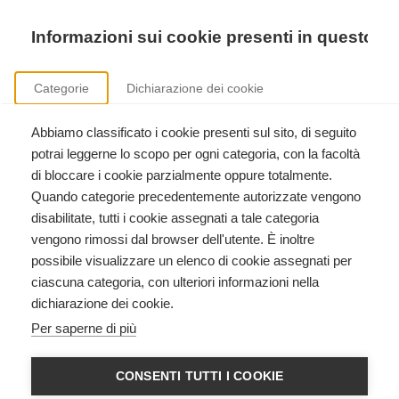
Precedente
Precedente
successivo
successivo
Informazioni sui cookie presenti in questo si
Categorie
Dichiarazione dei cookie
Abbiamo classificato i cookie presenti sul sito, di seguito
Corsi American Heart Association
potrai leggerne lo scopo per ogni categoria, con la facoltà
BLS HCP con AED, Heartsaver RCP AED, ACLS, PALS, formazione istruttori.
di bloccare i cookie parzialmente oppure totalmente.
Quando categorie precedentemente autorizzate vengono
disabilitate, tutti i cookie assegnati a tale categoria
vengono rimossi dal browser dell'utente. È inoltre
possibile visualizzare un elenco di cookie assegnati per
ciascuna categoria, con ulteriori informazioni nella
dichiarazione dei cookie.
Heartsaver CPR AED American
Per saperne di più
Heart Association
American Heart Association
CONSENTI TUTTI I COOKIE