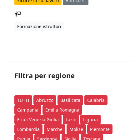
Sicurezza sul lavoro
Altri corsi
Formazione istruttori
Filtra per regione
TUTTI
Abruzzo
Basilicata
Calabria
Campania
Emilia Romagna
Friuli Venezia Giulia
Lazio
Liguria
Lombardia
Marche
Molise
Piemonte
Puglia
Sardegna
Sicilia
Toscana