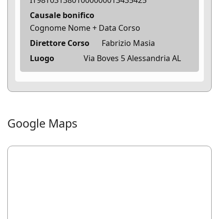
IT98T0313801000000013435425
Causale bonifico
Cognome Nome + Data Corso
Direttore Corso
Fabrizio Masia
Luogo
Via Boves 5 Alessandria AL
Google Maps