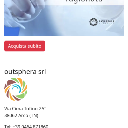
Acquista subito
outsphera srl
Via Cima Tofino 2/C
38062 Arco (TN)
Tel:
+39 0464 871860