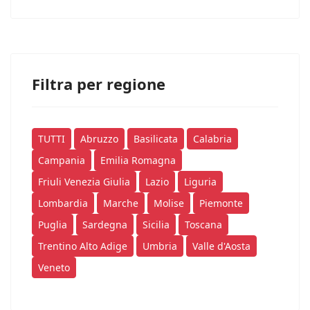
Filtra per regione
TUTTI
Abruzzo
Basilicata
Calabria
Campania
Emilia Romagna
Friuli Venezia Giulia
Lazio
Liguria
Lombardia
Marche
Molise
Piemonte
Puglia
Sardegna
Sicilia
Toscana
Trentino Alto Adige
Umbria
Valle d'Aosta
Veneto