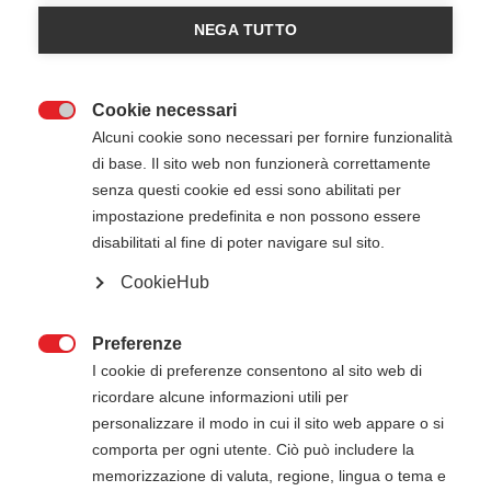
International Trauma Life Support
NEGA TUTTO
Registrazioni chiuse
Cookie necessari

Alcuni cookie sono necessari per fornire funzionalità
di base. Il sito web non funzionerà correttamente
senza questi cookie ed essi sono abilitati per
impostazione predefinita e non possono essere
disabilitati al fine di poter navigare sul sito.
CookieHub
20 Giugno 2026
21 Giugno 2026
08:30
-
18:30
Tekform - Fossano (CN)
Preferenze

I cookie di preferenze consentono al sito web di
ricordare alcune informazioni utili per
personalizzare il modo in cui il sito web appare o si
ATTENZIONE
comporta per ogni utente. Ciò può includere la
memorizzazione di valuta, regione, lingua o tema e
Il pagamento della quota di iscrizione deve