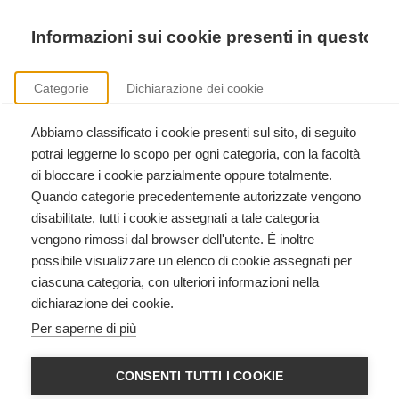
Precedente
Precedente
successivo
successivo
Informazioni sui cookie presenti in questo si
Categorie
Dichiarazione dei cookie
Abbiamo classificato i cookie presenti sul sito, di seguito
Formazione istruttori American Heart Association
potrai leggerne lo scopo per ogni categoria, con la facoltà
Clicca qui per scoprire come diventare istruttore American Heart Association.
di bloccare i cookie parzialmente oppure totalmente.
Quando categorie precedentemente autorizzate vengono
disabilitate, tutti i cookie assegnati a tale categoria
vengono rimossi dal browser dell'utente. È inoltre
possibile visualizzare un elenco di cookie assegnati per
ciascuna categoria, con ulteriori informazioni nella
dichiarazione dei cookie.
ITLS - INTERNATIONAL
Per saperne di più
TRAUMA LIFE SUPPORT
ADVANCED PROVIDER
CONSENTI TUTTI I COOKIE