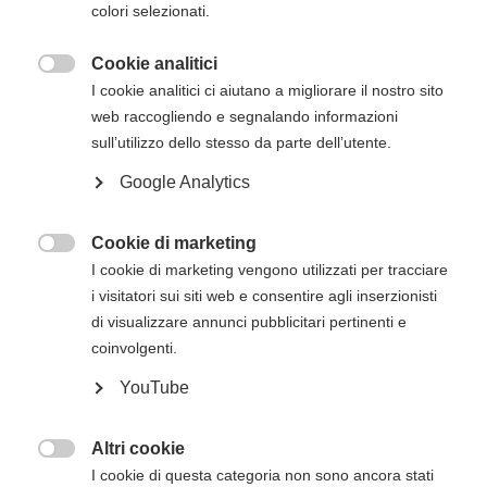
colori selezionati.
essere effettuato entro 15 giorni dalla data di
inizio del corso. Gli estremi per il pagamento, se
Cookie analitici
non presenti in questa pagina, verranno inviati

I cookie analitici ci aiutano a migliorare il nostro sito
via mail successivamente all'iscrizione online.
web raccogliendo e segnalando informazioni
Descrizione del corso
sull’utilizzo dello stesso da parte dell’utente.
Google Analytics
Nel corso ITLS vengono presentate tutte le
patologie connesse con l’evento trauma e i
principi di trattamento del paziente
Cookie di marketing

traumatizzato in ambiente pre-ospedaliero.
I cookie di marketing vengono utilizzati per tracciare
i visitatori sui siti web e consentire agli inserzionisti
Il corso si sviluppa in lezioni frontali,
di visualizzare annunci pubblicitari pertinenti e
esercitazioni pratiche e momenti di verifica delle
coinvolgenti.
competenze in base alla certificazione rilasciata
(di base o avanzata).
YouTube
Destinatari
Altri cookie
Il corso ITLS ADVANCED è un
corso avanzato

I cookie di questa categoria non sono ancora stati