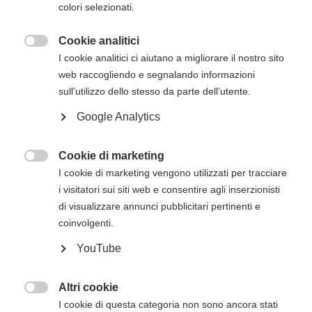
colori selezionati.
Cookie analitici
Descrizione del corso

I cookie analitici ci aiutano a migliorare il nostro sito
Il
corso Heartsaver RCP AED dell’American
web raccogliendo e segnalando informazioni
Heart Association
ha lo scopo di trasmettere
sull’utilizzo dello stesso da parte dell’utente.
agli studenti le competenze fondamentali e le
Google Analytics
conoscenze necessarie per rispondere alle
emergenze e gestirle nei minuti che precedono
l’arrivo del Sistema di Emergenza Territoriale
Cookie di marketing

(operatori di primo intervento).
I cookie di marketing vengono utilizzati per tracciare
i visitatori sui siti web e consentire agli inserzionisti
Il corso Heartsaver RCP AED consentirà agli
di visualizzare annunci pubblicitari pertinenti e
studenti di apprendere argomenti quali
coinvolgenti.
RCP e uso dell'AED sugli adulti
YouTube
Moduli opzionali di RCP e uso dell'AED sui
bambini e RCP sui lattanti
Altri cookie

Una volta finalizzato un corso Heartsaver, gli
I cookie di questa categoria non sono ancora stati