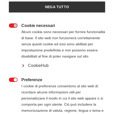
NEGA TUTTO
Cookie necessari

Alcuni cookie sono necessari per fornire funzionalità
di base. Il sito web non funzionerà correttamente
senza questi cookie ed essi sono abilitati per
16 Giugno 2026
09:00
-
14:00
impostazione predefinita e non possono essere
Nexi - Milano (MI)
disabilitati al fine di poter navigare sul sito.
CookieHub
ATTENZIONE
Preferenze

Il pagamento della quota di iscrizione deve
I cookie di preferenze consentono al sito web di
essere effettuato entro 5 giorni dalla data di
ricordare alcune informazioni utili per
inizio del corso. Gli estremi per il pagamento, se
personalizzare il modo in cui il sito web appare o si
non presenti in questa pagina, verranno inviati
comporta per ogni utente. Ciò può includere la
via mail successivamente all'iscrizione online.
memorizzazione di valuta, regione, lingua o tema e