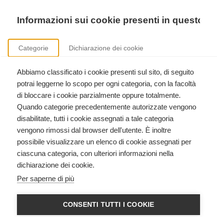
Precedente
Precedente
successivo
successivo
Informazioni sui cookie presenti in questo si
Categorie
Dichiarazione dei cookie
Abbiamo classificato i cookie presenti sul sito, di seguito
Corsi American Heart Association
potrai leggerne lo scopo per ogni categoria, con la facoltà
BLS HCP con AED, Heartsaver RCP AED, ACLS, PALS, formazione istruttori.
di bloccare i cookie parzialmente oppure totalmente.
Quando categorie precedentemente autorizzate vengono
disabilitate, tutti i cookie assegnati a tale categoria
vengono rimossi dal browser dell'utente. È inoltre
possibile visualizzare un elenco di cookie assegnati per
ciascuna categoria, con ulteriori informazioni nella
dichiarazione dei cookie.
HEARTSAVER CPR AED
Per saperne di più
American Heart Association
CONSENTI TUTTI I COOKIE