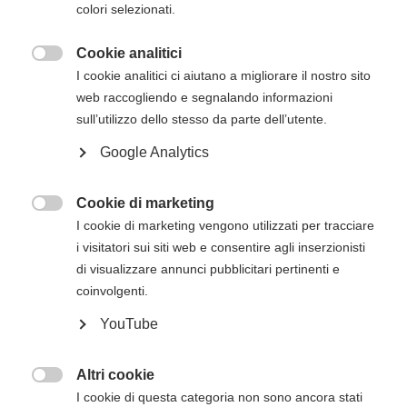
colori selezionati.
via mail successivamente all'iscrizione online.
Cookie analitici

Descrizione del corso
I cookie analitici ci aiutano a migliorare il nostro sito
web raccogliendo e segnalando informazioni
Il
corso di BLS HCP con AED per operatori
sull’utilizzo dello stesso da parte dell’utente.
sanitari e soccorritori dell'American Heart
Google Analytics
Association
è innovativo non solo per i
contenuti che si basano sulle evidenze, ma
anche per l'utilizzo di una metodologia
Cookie di marketing

comprovata che può migliorare sensibilmente
I cookie di marketing vengono utilizzati per tracciare
sia l'apprendimento sia il mantenimento delle
i visitatori sui siti web e consentire agli inserzionisti
competenze salvavita. Questo corso forma gli
di visualizzare annunci pubblicitari pertinenti e
studenti a riconoscere prontamente diverse
coinvolgenti.
emergenze potenzialmente letali, a praticare
YouTube
compressioni toraciche di alta qualità, a
eseguire ventilazioni in modo corretto e a
utilizzare l'AED immediatamente dopo averlo
Altri cookie

ricevuto.
I cookie di questa categoria non sono ancora stati