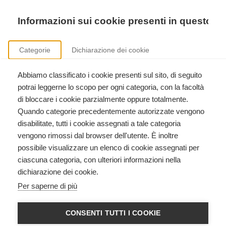
Precedente
Precedente
successivo
successivo
Informazioni sui cookie presenti in questo si
Categorie
Dichiarazione dei cookie
Abbiamo classificato i cookie presenti sul sito, di seguito
Sicurezza nei luoghi di lavoro
potrai leggerne lo scopo per ogni categoria, con la facoltà
Formazione aziendale ai sensi del D.Lgs. 81/2008.
di bloccare i cookie parzialmente oppure totalmente.
Quando categorie precedentemente autorizzate vengono
disabilitate, tutti i cookie assegnati a tale categoria
vengono rimossi dal browser dell'utente. È inoltre
possibile visualizzare un elenco di cookie assegnati per
ciascuna categoria, con ulteriori informazioni nella
dichiarazione dei cookie.
BLS HCP - BASIC LIFE SUPPORT
Per saperne di più
HEALTHCARE PROVIDER
American Heart Association
CONSENTI TUTTI I COOKIE