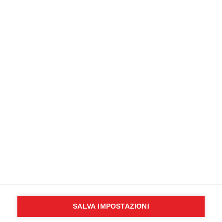
formazione nella tua città.
CONTATTACI SUBITO
Newsletter
Inserisci il tuo indirizzo email:
Scegli la lista alla quale vuoi iscriverti
Sanitario / Soccorritore
Non sanitario
Accetta informativa privacy (
leggi
)
SALVA IMPOSTAZIONI
Copyright © 2024
outsphera srl