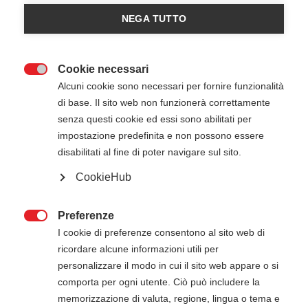
NEGA TUTTO
Cookie necessari

Alcuni cookie sono necessari per fornire funzionalità
di base. Il sito web non funzionerà correttamente
senza questi cookie ed essi sono abilitati per
impostazione predefinita e non possono essere
23 Maggio 2026
08:30
-
17:30
disabilitati al fine di poter navigare sul sito.
Active Studio - Conegliano (TV)
CookieHub
Preferenze
ATTENZIONE

I cookie di preferenze consentono al sito web di
ricordare alcune informazioni utili per
Il pagamento della quota di iscrizione deve
personalizzare il modo in cui il sito web appare o si
essere effettuato entro 5 giorni dalla data di
comporta per ogni utente. Ciò può includere la
inizio del corso. Gli estremi per il pagamento, se
memorizzazione di valuta, regione, lingua o tema e
non presenti in questa pagina, verranno inviati